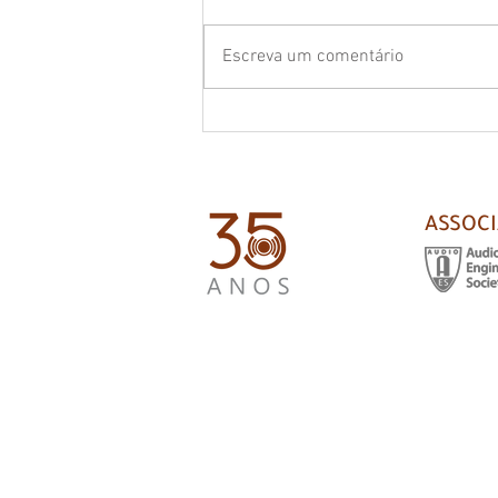
Escreva um comentário
Cartilha online sobre distúrbios
causados pela poluição sonora
ASSOC
Todos os direitos reservados. Copyright © AU