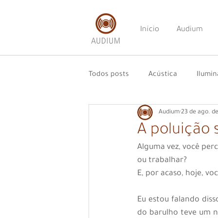
Início
Audium
Todos posts
Acústica
Ilumi
Audium
23 de ago. d
A poluição
Alguma vez, você perc
ou trabalhar?
E, por acaso, hoje, v
Eu estou falando diss
do barulho teve um n