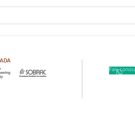
Ente
Veja como pode ser um cinema
em casa!
IADA
Fale cono
Siga as n
DIUM 2023. Salvador - Dubai