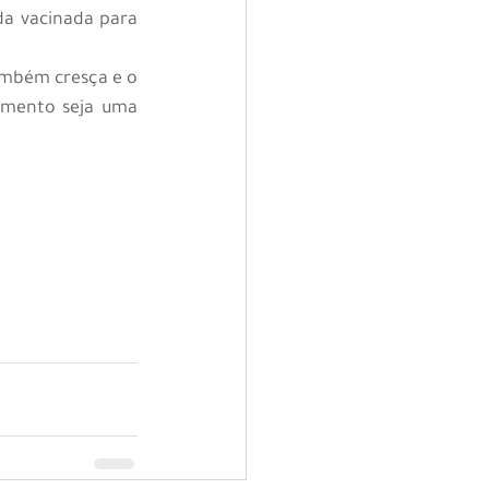
a vacinada para 
mbém cresça e o 
imento seja uma 