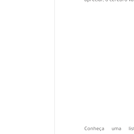
apreciar, o cérebro v
Conheça uma li