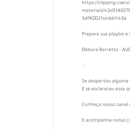
https://clipping.cser
materiaId%3d514027
3dPKZD21smbkY%3d
Prepare sua playlist 
Débora Barretto - A
-- 
Se despertou alguma 
E se esclareceu essa 
Conheça nosso canal
E acompanhe nosso
 