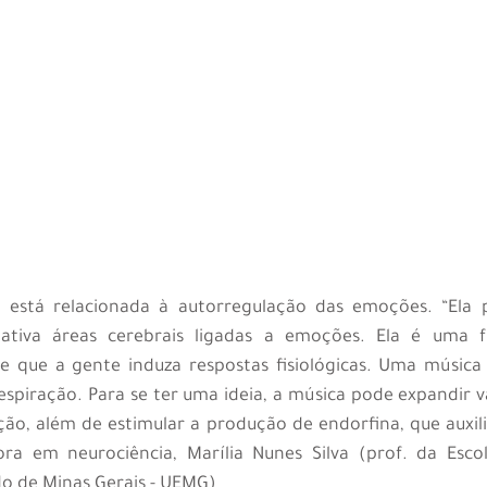
a está relacionada à autorregulação das emoções. “Ela 
 ativa áreas cerebrais ligadas a emoções. Ela é uma fu
 que a gente induza respostas fisiológicas. Uma música 
espiração. Para se ter uma ideia, a música pode expandir v
ão, além de estimular a produção de endorfina, que auxil
tora em neurociência, Marília Nunes Silva (prof. da Esco
do de Minas Gerais - UEMG)