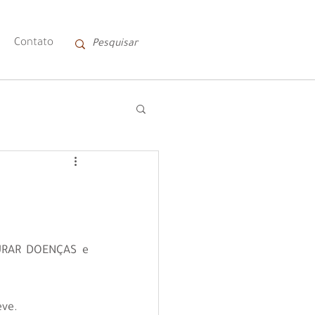
Contato
URAR DOENÇAS e 
eve.