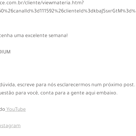
vice.com.br/cliente/viewmateria.htm?
60%26canalId%3d111592%26clienteId%3dkbaJSsxrGtM%3d%
e tenha uma excelente semana!
UDIUM
dúvida, escreve para nós esclarecermos num próximo post.
questão para você, conta para a gente aqui embaixo.
 do
 YouTube
Instagram