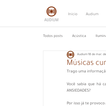
Início
Audium
Todos posts
Acústica
Ilumi
Audium
18 de mar. d
Músicas cu
Trago uma informação 
Você sabia que há c
ANSIEDADES?
Por isso já te provoco