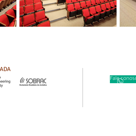
IADA
Fale cono