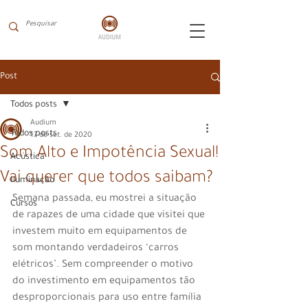
Post
Todos posts
Audium
Todos posts
17 de set. de 2020
Som Alto e Impotência Sexual!
Acústica
Vai querer que todos saibam?
Iluminação
Semana passada, eu mostrei a situação 
Cursos
de rapazes de uma cidade que visitei que 
investem muito em equipamentos de 
som montando verdadeiros ‘carros 
elétricos’. Sem compreender o motivo 
do investimento em equipamentos tão 
desproporcionais para uso entre família 