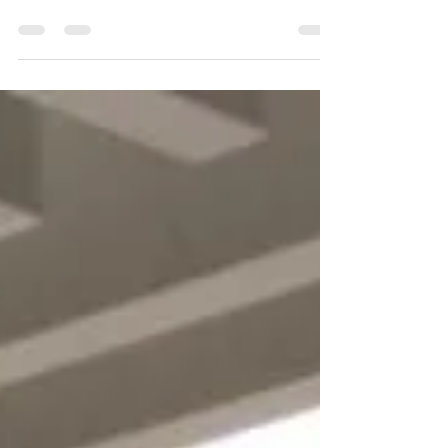
seu vizinho?
Os moradores de um apartamento ouviam os
ruídos do banheiro de cima com tamanha
clareza que conseguiam distinguir quem
estava utilizando!